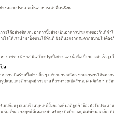
ย่างหลายประเภทเป็นอาหารเช้าที่คนนิยม
้อย่างชัดเจน อาหารปิ้งย่าง เป็นอาหารประเภทของกินที่กำไรดี 
งสำเร็จให้เรานำมาปิ้งขายได้ทันที ข้อดีนอกจากสะดวกสบายไม่ต้อ
าะมีซอส มีเครื่องปรุงปิ้งย่าง และน้ำจิ้ม ปิ้งอย่างสำเร็จรูป
ปัง
โภค การเปิดร้านปิ้งย่างเล็ก ๆ แต่สามารถเลือก ขายอาหารได้หลากห
ปรับรูปแบบและมีกลยุทธ์การขาย ก็สามารถเปิดร้านบุฟเฟต์เล็ก ๆ หรื
ับเปลี่ยนรูปแบบร้านบุฟเฟ่ต์ปิ้งอย่างที่ปกติลูกค้าต้องนั่งรับประท
้อดีของกลยุทธ์นี้เหมาะสำหรับธุรกิจปิ้งย่างบุฟเฟ่ต์ขนาดเล็ก ที่มีพื