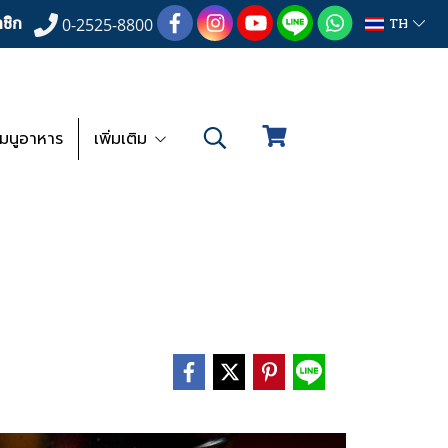
ชิก
TH
0-2525-8800
เมนูอาหาร
เพิ่มเติม