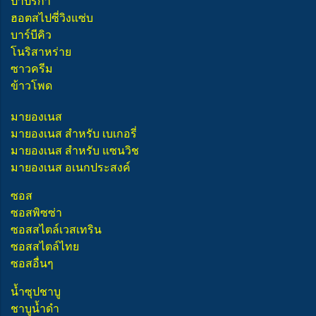
ปาปริก้า
ฮอตสไปซี่วิงแซ่บ
บาร์บีคิว
โนริสาหร่าย
ซาวครีม
ข้าวโพด
มายองเนส
มายองเนส สำหรับ เบเกอรี่
มายองเนส สำหรับ แซนวิช
มายองเนส อเนกประสงค์
ซอส
ซอสพิซซ่า
ซอสสไตล์เวสเทริน
ซอสสไตล์ไทย
ซอสอื่นๆ
น้ำซุปชาบู
ชาบูน้ำดำ