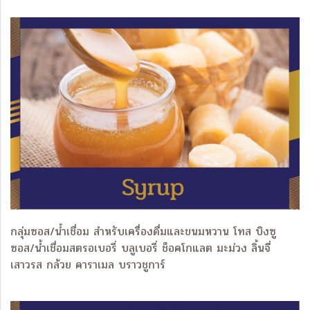
กลุ่มซอส/น้ำเชื่อม สำหรับเครื่องดื่มและขนมหวาน โทส บิงซู
ซอส/น้ำเชื่อมสตรอเบอรี่ บลูเบอรี่ ช็อคโกแลต มะม่วง ลิ้นจี่
เสาวรส กล้วย คาราเมล บราวชูการ์