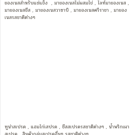
ยองเนสสำหรับแช่แข็ง , มายองเนสไม่ผสมไข่ , ไลท์มายองเนส ,
มายองเนสชีส , มายองเนสวาซาบิ , มายองเนสศรีราชา , มายอง
เนสรสชาติต่างๆ
ทูน่าสเปรด , แฮมไก่เสปรด , ชีสสเปรดรสชาติต่างๆ , น้ำพริกเผา
สเปรด , สินค้ากลุ่มสเปรดอื่นๆ รสชาติต่างๆ