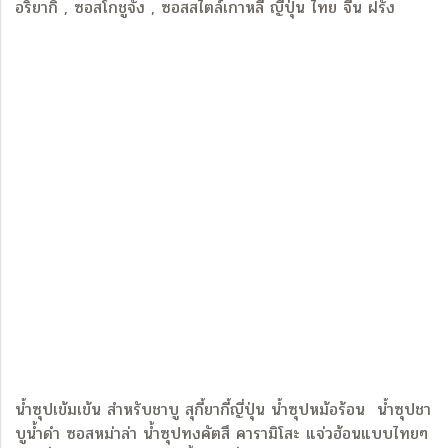
อริยากิ , ซอสโกชูจัง , ซอสสไตล์เกาหลี ญี่ปุ่น ไทย จีน ฝรั่ง
น้ำซุปเข้มเข้น สำหรับชาบู สุกี้ยากี้ญี่ปุ่น น้ำซุปหม้อร้อน น้ำซุปชา
บูน้ำดำ ซอสหม่าล่า น้ำซุปทงคัตสึ คารามิโสะ แจ่วฮ้อนแบบไทยๆ