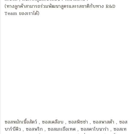
(ทางลูกค้าสามารถร่วมพัฒนาสูตรและรสชาติกับทาง R&D
Team ของเราได้)
ซอสหมักเนื้อสัตว์ , ซอสเคลือบ , ซอสพิซซ่า , ซอสพาสต้า , ซอส
บาร์บีคิว , ซอสพริก , ซอสมะเขือเทศ , ซอสคาโบนาร่า , ซอสเท