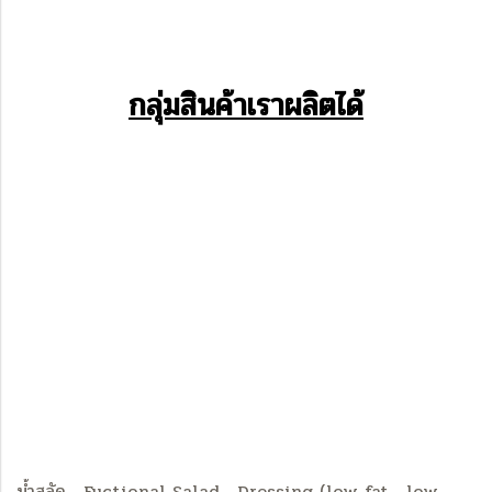
กลุ่มสินค้าเราผลิตได้
น้ำสลัด , Fuctional Salad , Dressing (low fat , low