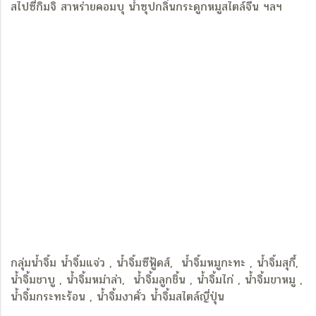
สไปซี่กิมจิ สาหร่ายคอมบุ น้ำซุปกลิ่นกระดูกหมูสไตล์จีน ฯลฯ
กลุ่มน้ำจิ้ม น้ำจิ้มแจ่ว , น้ำจิ้มซีฟู้ดส์, น้ำจิ้มหมูกะทะ , น้ำจิ้มสุกี้,
น้ำจิ้มชาบู , น้ำจิ้มหม่าล่า, น้ำจิ้มลูกชิ้น , น้ำจิ้มไก่ , น้ำจิ้มขาหมู ,
น้ำจิ้มกระทะร้อน , น้ำจิ้มงาคั่ว น้ำจิ้มสไตล์ญี่ปุ่น