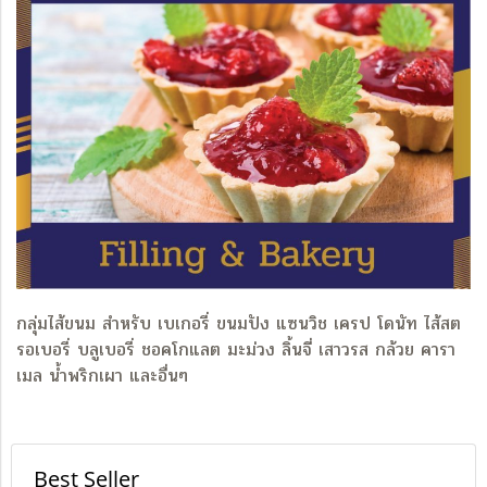
กลุ่มไส้ขนม สำหรับ เบเกอรี่ ขนมปัง แซนวิช เครป โดนัท ไส้สต
รอเบอรี่ บลูเบอรี่ ชอคโกแลต มะม่วง ลิ้นจี่ เสาวรส กล้วย คารา
เมล น้ำพริกเผา และอื่นๆ
Best Seller