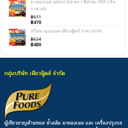
มายองเนส select lite ตรา ชีสโตะ 850 กรัม
ราคาส่ง
฿611
฿470
สวีทมายองเนส เพียวฟู้ดส์ ราคายกลัง
฿624
฿480
กลุ่มบริษัท เพียวฟู้ดส์ จำกัด
ผู้เชียวชาญด้านซอส น้ำสลัด มายองเนส และ เครื่องปรุงรส