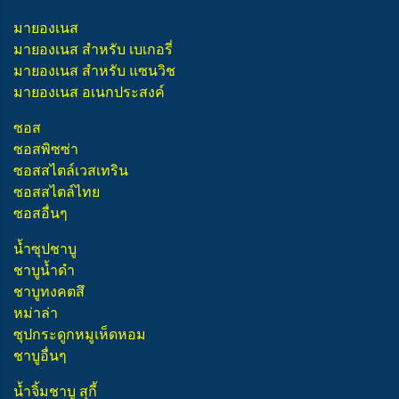
มายองเนส
มายองเนส สำหรับ เบเกอรี่
มายองเนส สำหรับ แซนวิช
มายองเนส อเนกประสงค์
ซอส
ซอสพิซซ่า
ซอสสไตล์เวสเทริน
ซอสสไตล์ไทย
ซอสอื่นๆ
น้ำซุปชาบู
ชาบูน้ำดำ
ชาบูทงคตสึ
หม่าล่า
ซุปกระดูกหมูเห็ดหอม
ชาบูอื่นๆ
น้ำจิ้มชาบู สุกี้