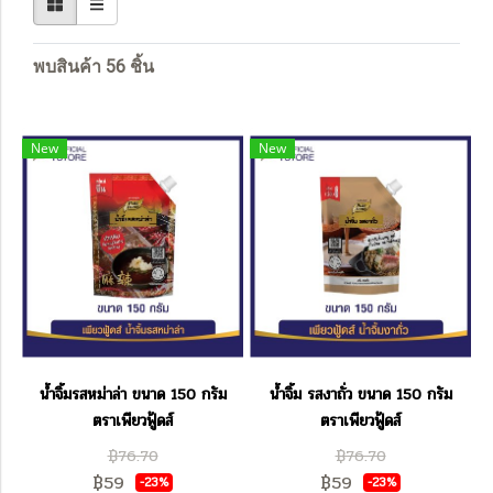
พบสินค้า 56 ชิ้น
New
New
น้ำจิ้มรสหม่าล่า ขนาด 150 กรัม
น้ำจิ้ม รสงาถั่ว ขนาด 150 กรัม
ตราเพียวฟู้ดส์
ตราเพียวฟู้ดส์
฿76.70
฿76.70
฿59
฿59
-23%
-23%