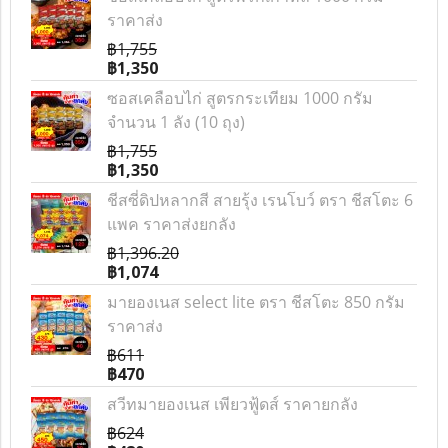
ราคาส่ง
฿1,755
฿1,350
ซอสเคลือบไก่ สูตรกระเทียม 1000 กรัม
จำนวน 1 ลัง (10 ถุง)
฿1,755
฿1,350
ชีสซี่ดิปหลากสี สายรุ้ง เรนโบว์ ตรา ชีสโตะ 6
แพค ราคาส่งยกลัง
฿1,396.20
฿1,074
มายองเนส select lite ตรา ชีสโตะ 850 กรัม
ราคาส่ง
฿611
฿470
สวีทมายองเนส เพียวฟู้ดส์ ราคายกลัง
฿624