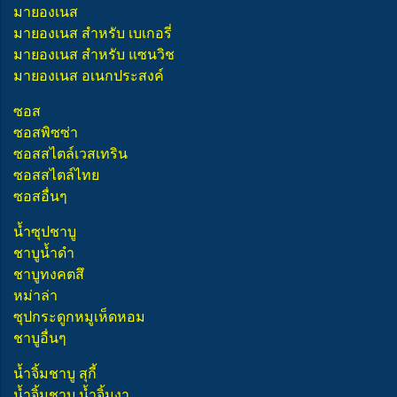
มายองเนส
มายองเนส สำหรับ เบเกอรี่
มายองเนส สำหรับ แซนวิช
มายองเนส อเนกประสงค์
ซอส
ซอสพิซซ่า
ซอสสไตล์เวสเทริน
ซอสสไตล์ไทย
ซอสอื่นๆ
น้ำซุปชาบู
ชาบูน้ำดำ
ชาบูทงคตสึ
หม่าล่า
ซุปกระดูกหมูเห็ดหอม
ชาบูอื่นๆ
น้ำจิ้มชาบู สุกี้
น้ำจิ้มชาบู น้ำจิ้มงา