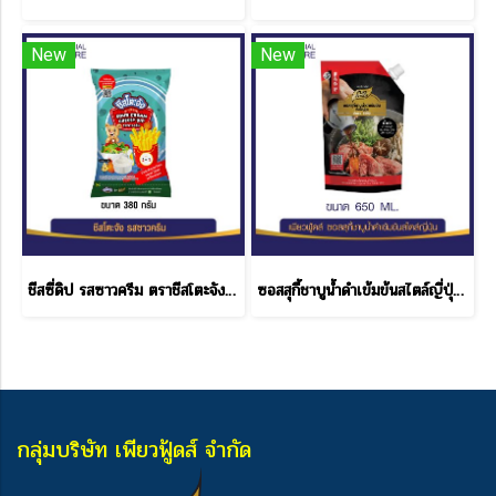
New
New
ชีสซี่ดิป รสซาวครีม ตราชีสโตะจัง แบบถุง ขนาด 380 กรัม
ซอสสุกี้ชาบูน้ำดำเข้มข้นสไตล์ญี่ปุ่น 650 ML.
กลุ่มบริษัท เพียวฟู้ดส์ จำกัด