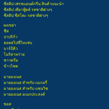
ชีสดิป เฟรชแอนด์กรีน สินค้าแนะนำ
ชีสดิป เพียวฟู้ดส์ รสชาติต่างๆ
ชีสดิป ชีสโตะ รสชาติต่างๆ
ผงเขย่า
ชีส
ปาปริก้า
ฮอตสไปซี่วิงแซ่บ
บาร์บีคิว
โนริสาหร่าย
ซาวครีม
ข้าวโพด
มายองเนส
มายองเนส สำหรับ เบเกอรี่
มายองเนส สำหรับ แซนวิช
มายองเนส อเนกประสงค์
ซอส