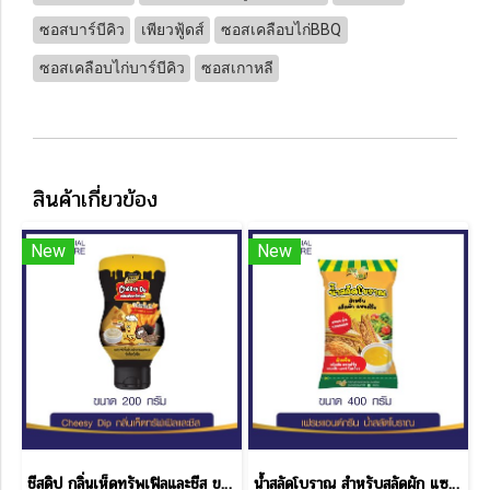
ซอสบาร์บีคิว
เพียวฟู้ดส์
ซอสเคลือบไก่BBQ
ซอสเคลือบไก่บาร์บีคิว
ซอสเกาหลี
สินค้าเกี่ยวข้อง
New
New
ชีสดิป กลิ่นเห็ดทรัพเฟิลและชีส ขนาด 200 กรัม
น้ำสลัดโบราณ สำหรับสลัดผัก แซนด์วิช โบราณ เฟรช & กรีน ขนาด 400 กรัม