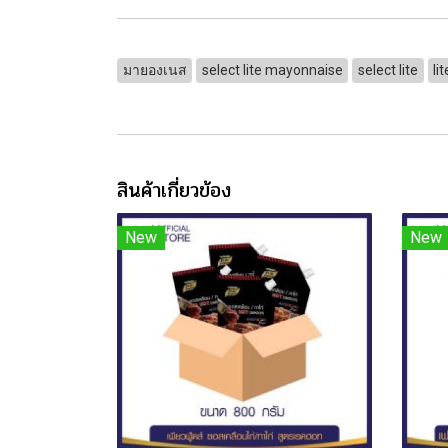
มายองเนส
select lite mayonnaise
select lite
li
สินค้าเกี่ยวข้อง
New
New