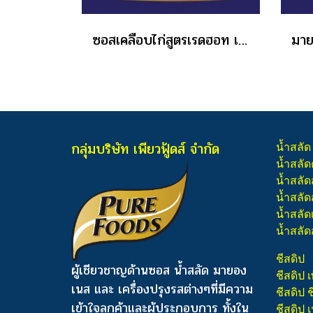
ซอสเคลือบไก่สูตรเรดฮอท เพียวฟู้ดส์ 800 กรัม ราคาส่ง
กลุ่มบริษัท เพียวฟู้ดส์ จำกัด
น้ำสลัด
น้ำสลัด
น้ำสลัด
น้ำสลัดส
น้ำสลัด
น้ำสลัด
ชีสดิป
ผู้เชียวชาญด้านซอส น้ำสลัด มายอง
ชีสดิป เ
เนส และ เครื่องปรุงรสต่างๆ
ที่มีความ
ชีสดิป 
เข้าใจลูกค้าและผู้ประกอบการ ทั้งใน
ชีสดิป