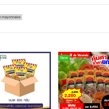
te mayonnaise
New