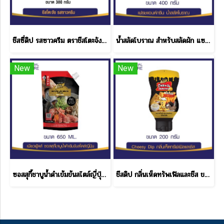
ชีสซี่ดิป รสซาวครีม ตราชีสโตะจัง แบบถุง ขนาด 380 กรัม
น้ำสลัดโบราณ สำหรับสลัดผัก แซนด์วิช โบราณ เฟรช & กรีน ขนาด 400 กรัม
New
New
ซอสสุกี้ชาบูน้ำดำเข้มข้นสไตล์ญี่ปุ่น 650 ML.
ชีสดิป กลิ่นเห็ดทรัพเฟิลและชีส ขนาด 200 กรัม