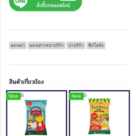
ผงเขย่า
ผงเขย่ารสปาปริก้า
ปาปริก้า
ชีสโตจัง
สินค้าเกี่ยวข้อง
New
New