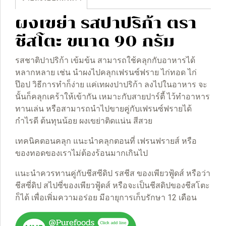
ผงเขย่า รสปาปริก้า ตรา
ชีสโตะ ขนาด 90 กรัม
รสชาติปาปริก้า เข้มข้น สามารถใช้คลุกกับอาหารได้
หลากหลาย เช่น นำผงไปคลุกเฟรนซ์ฟราย ไก่ทอด ไก่
ป๊อป วิธีการทำก็ง่าย เเค่เทผงปาปริก้า ลงไปในอาหาร จะ
นั้นก็คลุกเคร้าให้เข้ากัน เหมาะกับสายปาร์ตี้ ไว้ทำอาหาร
ทานเล่น หรือสามารถนำไปขายคู่กับเฟรนซ์ฟรายได้
กำไรดี ต้นทุนน้อย ผงเขย่าติดแน่น สีสวย
เทคนิคตอนคลุก แนะนำคลุกตอนที่ เฟรนฟรายส์ หรือ
ของทอดของเราไม่ต้องร้อนมากเกินไป
เเนะนำควรทานคู่กับชีสซีดิป รสชีส ของเพียวฟู้ดส์ หรือว่า
ชีสซี่ดิป สไปซี่ของเพียวฟู้ดส์ หรือจะเป็นชีสดิปของชีสโตะ
ก็ได้ เพื่อเพิ่มความอร่อย มีอายุการเก็บรักษา 12 เดือน