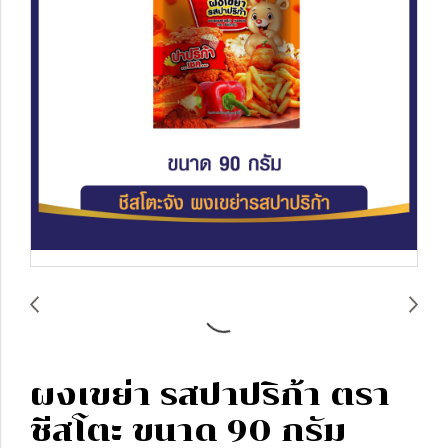
ผงเขย่า รสปาปริก้า ตรา
ชีสโตะ ขนาด 90 กรัม