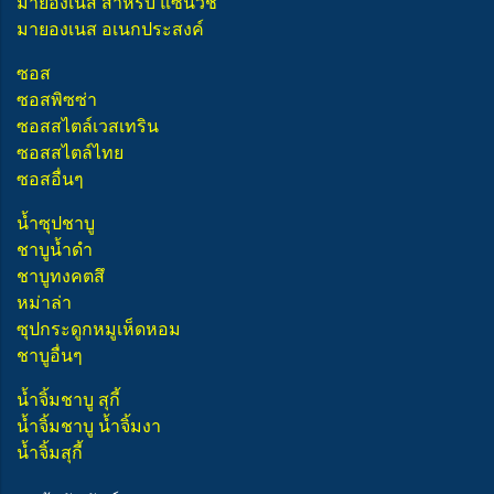
มายองเนส สำหรับ แซนวิช
มายองเนส อเนกประสงค์
ซอส
ซอสพิซซ่า
ซอสสไตล์เวสเทริน
ซอสสไตล์ไทย
ซอสอื่นๆ
น้ำซุปชาบู
ชาบูน้ำดำ
ชาบูทงคตสึ
หม่าล่า
ซุปกระดูกหมูเห็ดหอม
ชาบูอื่นๆ
น้ำจิ้มชาบู สุกี้
น้ำจิ้มชาบู น้ำจิ้มงา
น้ำจิ้มสุกี้