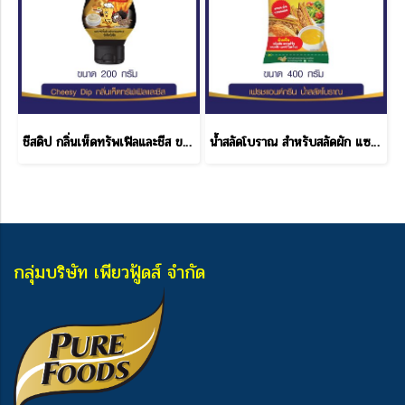
ชีสดิป กลิ่นเห็ดทรัพเฟิลและชีส ขนาด 200 กรัม
น้ำสลัดโบราณ สำหรับสลัดผัก แซนด์วิช โบราณ เฟรช & กรีน ขนาด 400 กรัม
กลุ่มบริษัท เพียวฟู้ดส์ จำกัด