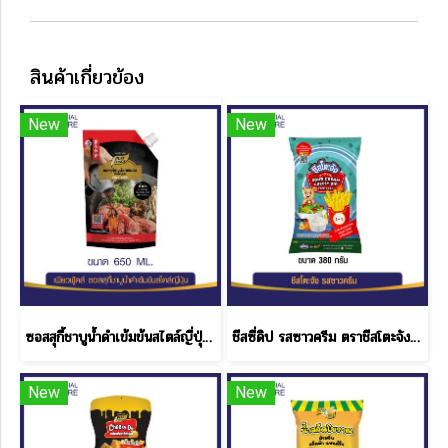
สินค้าเกี่ยวข้อง
New
New
ซอสสุกี้ชาบูน้ำดำเข้มข้นสไตล์ญี่ปุ่น 650 ML.
ชีสซี่ดิป รสซาวครีม ตราชีสโตะจัง แบบถุง ขนาด 380 กรัม
New
New