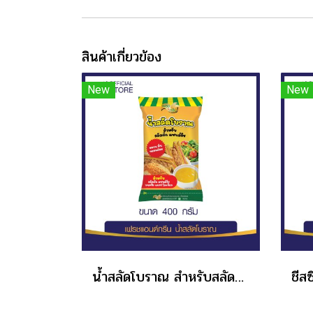
สินค้าเกี่ยวข้อง
New
New
น้ำสลัดโบราณ สำหรับสลัดผัก แซนด์วิช โบราณ เฟรช & กรีน ขนาด 400 กรัม