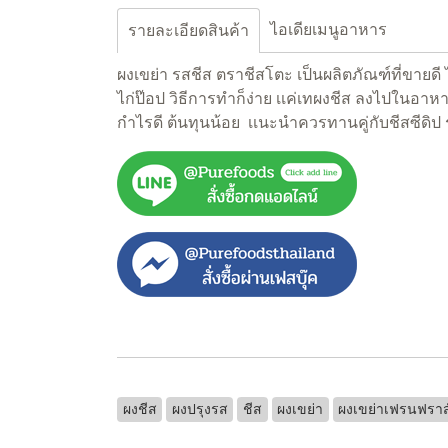
ไอเดียเมนูอาหาร
รายละเอียดสินค้า
ผงเขย่า รสชีส ตราชีสโตะ เป็นผลิตภัณฑ์ที่ขาย
ไก่ป๊อป วิธีการทำก็ง่าย เเค่เทผงชีส ลงไปในอา
กำไรดี ต้นทุนน้อย เเนะนำควรทานคู่กับชีสซีดิป 
ผงชีส
ผงปรุงรส
ชีส
ผงเขย่า
ผงเขย่าเฟรนฟราส