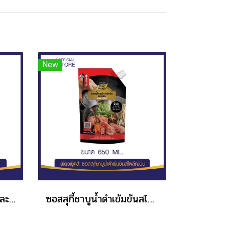
New
ชีสดิป กลิ่นเห็ดทรัพเฟิลและชีส ขนาด 200 กรัม
ซอสสุกี้ชาบูน้ำดำเข้มข้นสไตล์ญี่ปุ่น 650 ML.