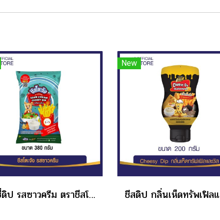
New
ชีสซี่ดิป รสซาวครีม ตราชีสโตะจัง แบบถุง ขนาด 380 กรัม