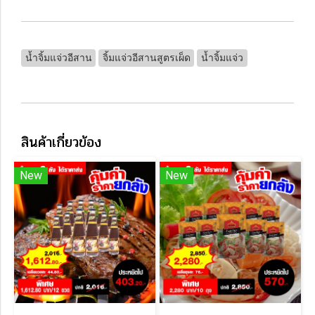
น้ำจิ้มแจ่วอีสาน
จิ้มแจ่วอีสานสูตรเผ็ด
น้ำจิ้มแจ่ว
สินค้าเกี่ยวข้อง
New
New