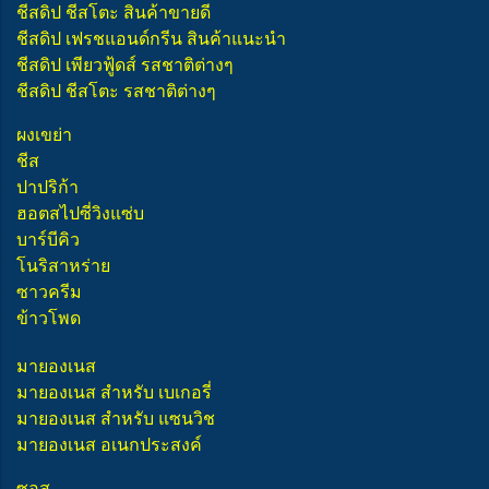
ชีสดิป ชีสโตะ สินค้าขายดี
ชีสดิป เฟรชแอนด์กรีน สินค้าแนะนำ
ชีสดิป เพียวฟู้ดส์ รสชาติต่างๆ
ชีสดิป ชีสโตะ รสชาติต่างๆ
ผงเขย่า
ชีส
ปาปริก้า
ฮอตสไปซี่วิงแซ่บ
บาร์บีคิว
โนริสาหร่าย
ซาวครีม
ข้าวโพด
มายองเนส
มายองเนส สำหรับ เบเกอรี่
มายองเนส สำหรับ แซนวิช
มายองเนส อเนกประสงค์
ซอส