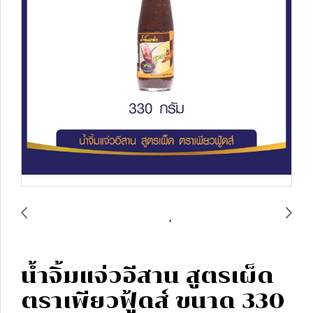
น้ำจิ้มแจ่วอีสาน สูตรเผ็ด
ตราเพียวฟู้ดส์ ขนาด 330