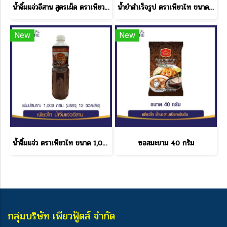
น้ำจิ้มแจ่วอีสาน สูตรเผ็ด ตราเพียวฟู้ดส์ ขนาด 330 กรัม ราคาส่ง
น้ำยำสำเร็จรูป ตราเพียวไท ขนาด 850 กรัม ราคาส่ง
New
New
น้ำจิ้มแจ่ว ตราเพียวไท ขนาด 1,000 กรัม
ซอสมะขาม 40 กรัม
กลุ่มบริษัท เพียวฟู้ดส์ จำกัด