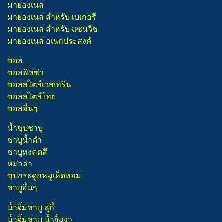
มายองเนส
มายองเนส สำหรับ เบเกอรี่
มายองเนส สำหรับ แซนวิช
มายองเนส อเนกประสงค์
ซอส
ซอสพิซซ่า
ซอสสไตล์เวสเทริน
ซอสสไตล์ไทย
ซอสอื่นๆ
น้ำซุปชาบู
ชาบูน้ำดำ
ชาบูทงคตสึ
หม่าล่า
ซุปกระดูกหมูเห็ดหอม
ชาบูอื่นๆ
น้ำจิ้มชาบู สุกี้
น้ำจิ้มชาบู น้ำจิ้มงา