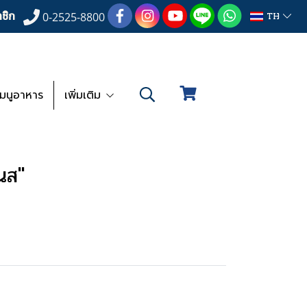
ชิก
TH
0-2525-8800
เมนูอาหาร
เพิ่มเติม
นส"