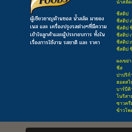
น้ำสลัด
ชีสดิป
ผู้เชียวชาญด้านซอส น้ำสลัด มายอง
ชีสดิป เ
เนส และ เครื่องปรุงรสต่างๆ
ที่มีความ
ชีสดิป 
เข้าใจลูกค้าและผู้ประกอบการ ทั้งใน
ชีสดิป
เรื่องการใช้งาน รสชาติ และ ราคา
ชีสดิป เ
ชีสดิป 
ผงเขย่า
ชีส
ปาปริก้
ฮอตสไปซ
บาร์บีคิ
โนริสา
ซาวครี
ข้าวโพ
PUREFOODS