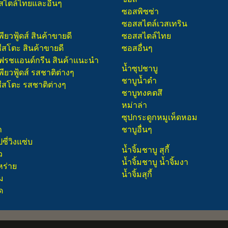
สไตล์ไทยและอื่นๆ
ซอสพิซซ่า
ซอสสไตล์เวสเทริน
พียวฟู้ดส์ สินค้าขายดี
ซอสสไตล์ไทย
ชีสโตะ สินค้าขายดี
ซอสอื่นๆ
 เฟรชแอนด์กรีน สินค้าแนะนำ
น้ำซุปชาบู
พียวฟู้ดส์ รสชาติต่างๆ
ชาบูน้ำดำ
ชีสโตะ รสชาติต่างๆ
ชาบูทงคตสึ
หม่าล่า
ซุปกระดูกหมูเห็ดหอม
า
ชาบูอื่นๆ
ี่วิงแซ่บ
น้ำจิ้มชาบู สุกี้
ว
น้ำจิ้มชาบู น้ำจิ้มงา
หร่าย
น้ำจิ้มสุกี้
ม
ด