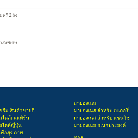
มฟรี 2 ลัง
าส่งพิเศษ
มายองเนส
ครีม สินค้าขายดี
มายองเนส สำหรับ เบเกอรี่
สไตล์เวสเทิร์น
มายองเนส สำหรับ แซนวิช
ไตล์ญี่ปุ่น
มายองเนส อเนกประสงค์
เพื่อสุขภาพ
ซอส