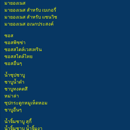
มายองเนส
มายองเนส สำหรับ เบเกอรี่
มายองเนส สำหรับ แซนวิช
มายองเนส อเนกประสงค์
ซอส
ซอสพิซซ่า
ซอสสไตล์เวสเทริน
ซอสสไตล์ไทย
ซอสอื่นๆ
น้ำซุปชาบู
ชาบูน้ำดำ
ชาบูทงคตสึ
หม่าล่า
ซุปกระดูกหมูเห็ดหอม
ชาบูอื่นๆ
น้ำจิ้มชาบู สุกี้
น้ำจิ้มชาบู น้ำจิ้มงา