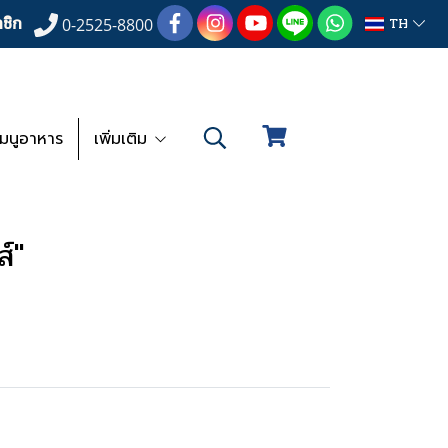
ชิก
TH
0-2525-8800
เมนูอาหาร
เพิ่มเติม
์"