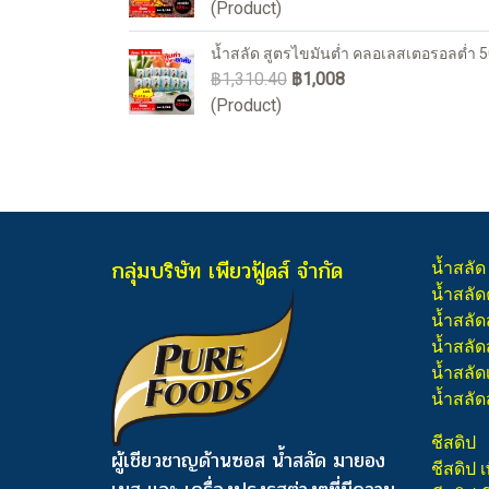
(Product)
น้ำสลัด สูตรไขมันต่ำ คลอเลสเตอรอลต่ำ 5
฿1,310.40
฿1,008
(Product)
กลุ่มบริษัท เพียวฟู้ดส์ จำกัด
น้ำสลัด
น้ำสลัด
น้ำสลัด
น้ำสลัดส
น้ำสลัด
น้ำสลัด
ชีสดิป
ผู้เชียวชาญด้านซอส น้ำสลัด มายอง
ชีสดิป เ