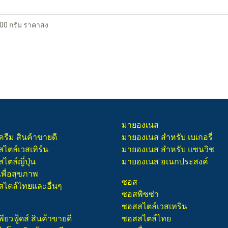
00 กรัม ราคาส่ง
มายองเนส
ครีม สินค้าขายดี
มายองเนส สำหรับ เบเกอรี่
สไตล์เวสเทิร์น
มายองเนส สำหรับ แซนวิช
ไตล์ญี่ปุ่น
มายองเนส อเนกประสงค์
เพื่อสุขภาพ
ซอส
สไตล์ไทยและอื่นๆ
ซอสพิซซ่า
ซอสสไตล์เวสเทริน
พียวฟู้ดส์ สินค้าขายดี
ซอสสไตล์ไทย