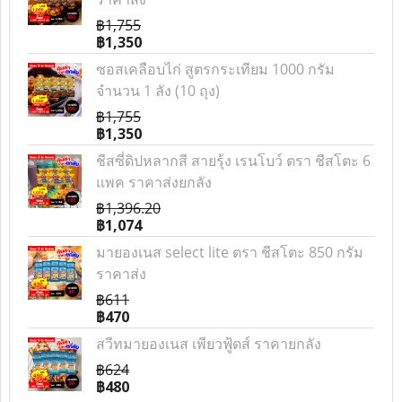
฿1,755
฿1,350
ซอสเคลือบไก่ สูตรกระเทียม 1000 กรัม
จำนวน 1 ลัง (10 ถุง)
฿1,755
฿1,350
ชีสซี่ดิปหลากสี สายรุ้ง เรนโบว์ ตรา ชีสโตะ 6
แพค ราคาส่งยกลัง
฿1,396.20
฿1,074
มายองเนส select lite ตรา ชีสโตะ 850 กรัม
ราคาส่ง
฿611
฿470
สวีทมายองเนส เพียวฟู้ดส์ ราคายกลัง
฿624
฿480