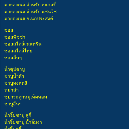
มายองเนส สำหรับ เบเกอรี่
มายองเนส สำหรับ แซนวิช
มายองเนส อเนกประสงค์
ซอส
ซอสพิซซ่า
ซอสสไตล์เวสเทริน
ซอสสไตล์ไทย
ซอสอื่นๆ
น้ำซุปชาบู
ชาบูน้ำดำ
ชาบูทงคตสึ
หม่าล่า
ซุปกระดูกหมูเห็ดหอม
ชาบูอื่นๆ
น้ำจิ้มชาบู สุกี้
น้ำจิ้มชาบู น้ำจิ้มงา