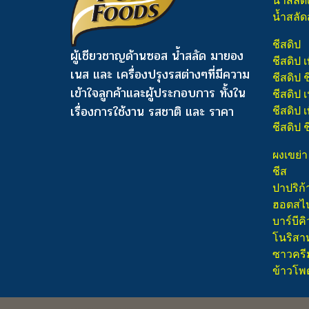
น้ำสลัด
น้ำสลัด
ชีสดิป
ผู้เชียวชาญด้านซอส น้ำสลัด มายอง
ชีสดิป เ
เนส และ เครื่องปรุงรสต่างๆ
ที่มีความ
ชีสดิป 
เข้าใจลูกค้าและผู้ประกอบการ ทั้งใน
ชีสดิป
เรื่องการใช้งาน รสชาติ และ ราคา
ชีสดิป เ
ชีสดิป 
ผงเขย่า
ชีส
ปาปริก้
ฮอตสไปซ
บาร์บีคิ
โนริสา
ซาวครี
ข้าวโพ