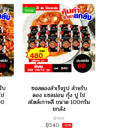
New
รับ
ซอสดองสำเร็จรูป สำหรับ
ข่
ดอง แซลม่อน กุ้ง ปู ไข่
00
สไตล์เกาหลี ขนาด 100กรัม
ยกลัง
฿702
฿540
-23%