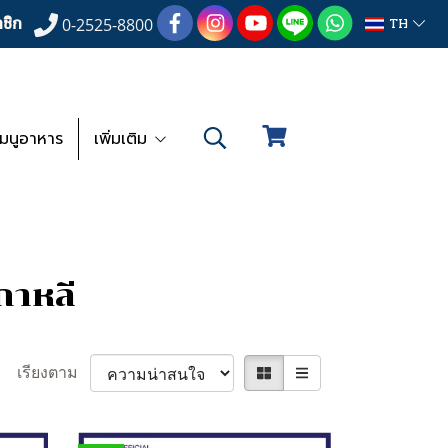
ชิก
TH
0-2525-8800
เมนูอาหาร
เพิ่มเติม
กาหลี
เรียงตาม