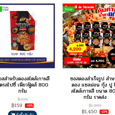
New
อสสำหรับดองสไตล์เกาหลี
ซอสดองสำเร็จรูป สำห
ูตรสไปซี่ เพียวฟู้ดส์ 800
ดอง แซลม่อน กุ้ง ปู ไ
กรัม
สไตล์เกาหลี ขนาด 8
กรัม ราคส่ง
฿209
฿159
฿1,885
-24%
฿1,450
-23%
สั่งซื้อสินค้า