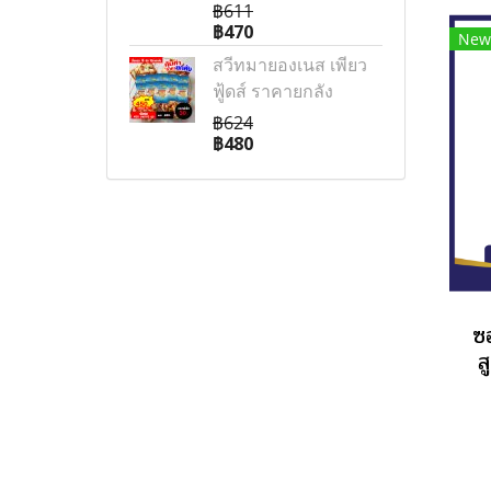
฿611
฿470
New
สวีทมายองเนส เพียว
ฟู้ดส์ ราคายกลัง
฿624
฿480
ซ
ส