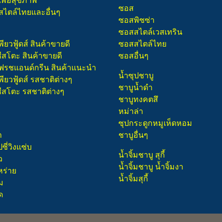
เพื่อสุขภาพ
ซอส
สไตล์ไทยและอื่นๆ
ซอสพิซซ่า
ซอสสไตล์เวสเทริน
พียวฟู้ดส์ สินค้าขายดี
ซอสสไตล์ไทย
ชีสโตะ สินค้าขายดี
ซอสอื่นๆ
 เฟรชแอนด์กรีน สินค้าแนะนำ
น้ำซุปชาบู
พียวฟู้ดส์ รสชาติต่างๆ
ชาบูน้ำดำ
ชีสโตะ รสชาติต่างๆ
ชาบูทงคตสึ
หม่าล่า
ซุปกระดูกหมูเห็ดหอม
า
ชาบูอื่นๆ
ี่วิงแซ่บ
น้ำจิ้มชาบู สุกี้
ว
น้ำจิ้มชาบู น้ำจิ้มงา
หร่าย
น้ำจิ้มสุกี้
ม
ด