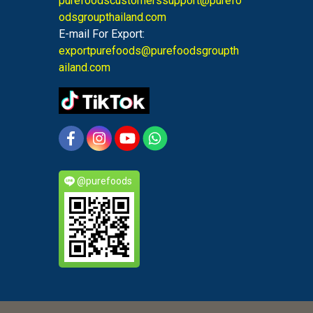
purefoodscustomerssupport@purefo
odsgroupthailand.com
E-mail For Export:
exportpurefoods@purefoodsgroupth
ailand.com
@purefoods