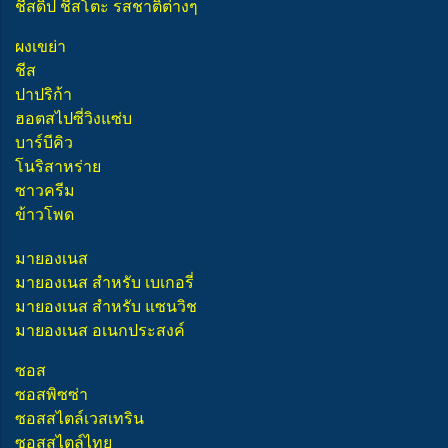
ชีสดิป ชีสโตะ รสชาติต่างๆ
ผงเขย่า
ชีส
ปาปริก้า
ฮอตสไปซี่วิงแซ่บ
บาร์บีคิว
โนริสาหร่าย
ซาวครีม
ข้าวโพด
มายองเนส
มายองเนส สำหรับ เบเกอรี่
มายองเนส สำหรับ แซนวิช
มายองเนส อเนกประสงค์
ซอส
ซอสพิซซ่า
ซอสสไตล์เวสเทริน
ซอสสไตล์ไทย