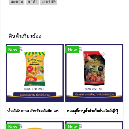
มะขาม
ชาดำ
เฮอร์บิที
สินค้าเกี่ยวข้อง
New
New
น้ำสลัดโบราณ สำหรับสลัดผัก แซนด์วิช โบราณ เฟรช & กรีน ขนาด 400 กรัม
ซอสสุกี้ชาบูน้ำดำเข้มข้นสไตล์ญี่ปุ่น 650 ML.
New
New