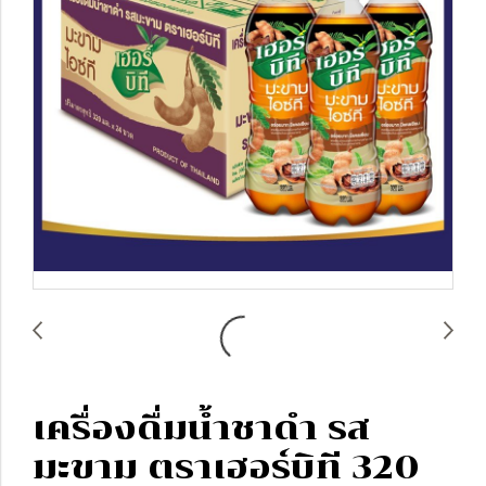
เครื่องดื่มน้ำชาดำ รส
มะขาม ตราเฮอร์บิที 320