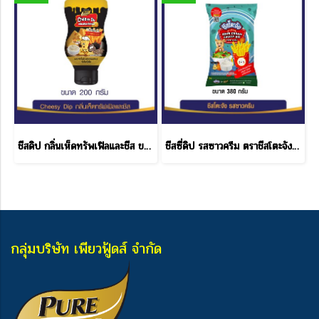
ชีสดิป กลิ่นเห็ดทรัพเฟิลและชีส ขนาด 200 กรัม
ชีสซี่ดิป รสซาวครีม ตราชีสโตะจัง แบบถุง ขนาด 380 กรัม
กลุ่มบริษัท เพียวฟู้ดส์ จำกัด